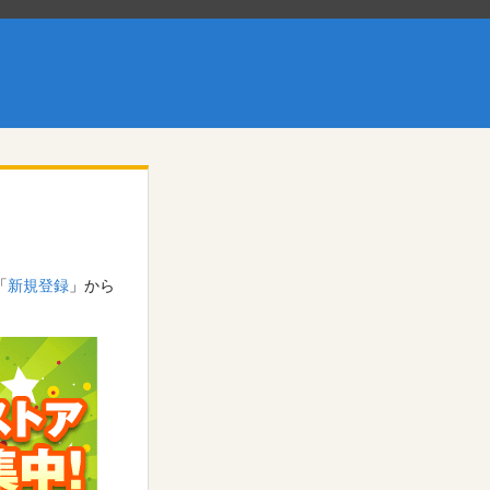
「
新規登録
」から