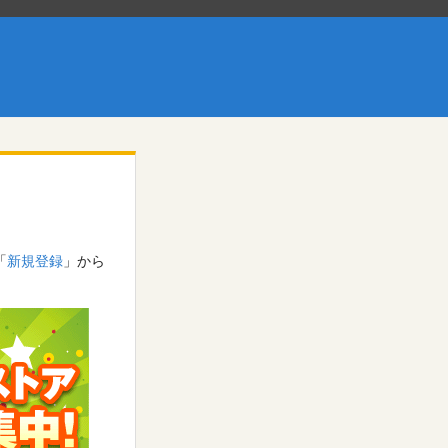
「
新規登録
」から